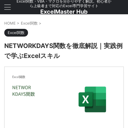
Excel関数・VBA・マクロを分かりやすく解説。初心者か
ら上級者まで対応のExcel専門学習サイト
ExcelMaster Hub
HOME
>
Excel関数
>
Excel関数
NETWORKDAYS関数を徹底解説｜実践例
で学ぶExcelスキル