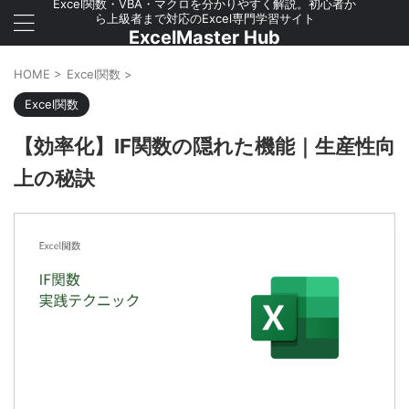
Excel関数・VBA・マクロを分かりやすく解説。初心者か
ら上級者まで対応のExcel専門学習サイト
ExcelMaster Hub
HOME
>
Excel関数
>
Excel関数
【効率化】IF関数の隠れた機能｜生産性向
上の秘訣