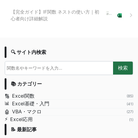
【完全ガイド】IF関数 ネストの使い方｜初
心者向け詳細解説
🔍 サイト内検索
検索
📚 カテゴリー
Excel関数
🔢
(85)
📊
Excel基礎・入門
(41)
VBA・マクロ
🤖
(27)
⚡
Excel応用
(1)
📝 最新記事