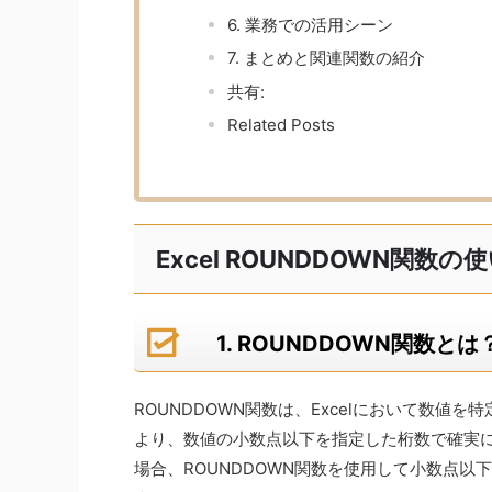
6. 業務での活用シーン
7. まとめと関連関数の紹介
共有:
Related Posts
Excel ROUNDDOWN関数
1. ROUNDDOWN関数と
ROUNDDOWN関数は、Excelにおいて数
より、数値の小数点以下を指定した桁数で確実に切
場合、ROUNDDOWN関数を使用して小数点以下