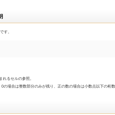
明
りです。
含まれるセルの参照。
数。0の場合は整数部分のみが残り、正の数の場合は小数点以下の桁