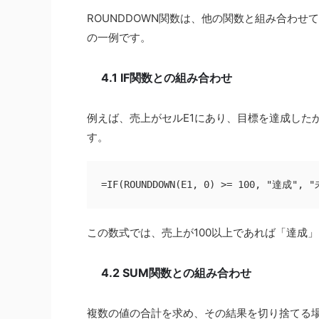
ROUNDDOWN関数は、他の関数と組み合わ
の一例です。
4.1 IF関数との組み合わせ
例えば、売上がセルE1にあり、目標を達成したか
す。
=IF(ROUNDDOWN(E1, 0) >= 100, "達成", 
この数式では、売上が100以上であれば「達成
4.2 SUM関数との組み合わせ
複数の値の合計を求め、その結果を切り捨てる