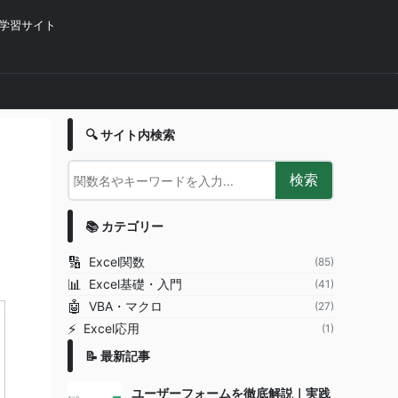
門学習サイト
🔍 サイト内検索
検索
📚 カテゴリー
🔢
Excel関数
(85)
📊
Excel基礎・入門
(41)
🤖
VBA・マクロ
(27)
⚡
Excel応用
(1)
📝 最新記事
ユーザーフォームを徹底解説｜実践