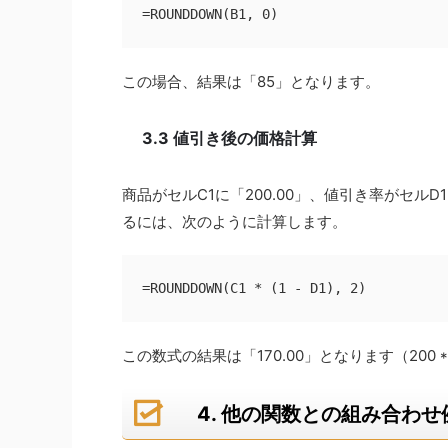
=ROUNDDOWN(B1, 0)
この場合、結果は「85」となります。
3.3 値引き後の価格計算
商品がセルC1に「200.00」、値引き率がセル
るには、次のように計算します。
=ROUNDDOWN(C1 * (1 - D1), 2)
この数式の結果は「170.00」となります（200 * 0.
4. 他の関数との組み合わせ