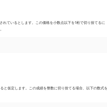
入力されているとします。この価格を小数点以下を1桁で切り捨てるに
す。
ていると仮定します。この成績を整数に切り捨てる場合、以下の数式