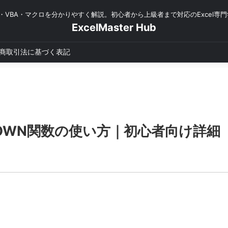
関数・VBA・マクロを分かりやすく解説。初心者から上級者まで対応のExcel専
ExcelMaster Hub
商取引法に基づく表記
DOWN関数の使い方｜初心者向け詳細