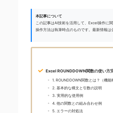
本記事について
この記事はAI技術を活用して、Excel操作
操作方法は執筆時点のものです。最新情報は
Excel ROUNDDOWN関数の使い
1. ROUNDDOWN関数とは？（機
2. 基本的な構文と引数の説明
3. 実用的な使用例
4. 他の関数との組み合わせ例
5. エラーの対処法