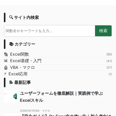
🔍 サイト内検索
検索
📚 カテゴリー
Excel関数
🔢
(85)
📊
Excel基礎・入門
(41)
VBA・マクロ
🤖
(27)
⚡
Excel応用
(1)
📝 最新記事
ユーザーフォームを徹底解説｜実践例で学ぶ
Excelスキル
2026/03/10
VBA・マクロ