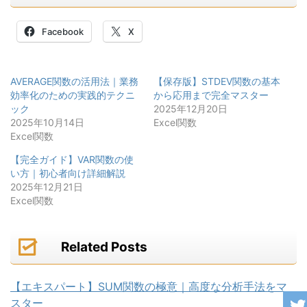
Facebook
X
AVERAGE関数の活用法｜業務
【保存版】STDEV関数の基本
効率化のための実践的テクニ
から応用まで完全マスター
ック
2025年12月20日
2025年10月14日
Excel関数
Excel関数
【完全ガイド】VAR関数の使
い方｜初心者向け詳細解説
2025年12月21日
Excel関数
Related Posts
【エキスパート】SUM関数の極意｜高度な分析手法をマ
スター