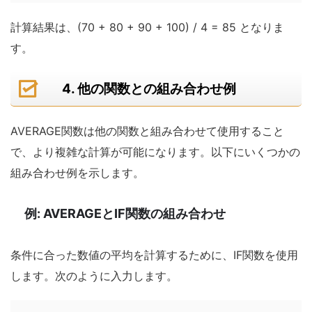
計算結果は、(70 + 80 + 90 + 100) / 4 = 85 となりま
す。
4. 他の関数との組み合わせ例
AVERAGE関数は他の関数と組み合わせて使用すること
で、より複雑な計算が可能になります。以下にいくつかの
組み合わせ例を示します。
例: AVERAGEとIF関数の組み合わせ
条件に合った数値の平均を計算するために、IF関数を使用
します。次のように入力します。