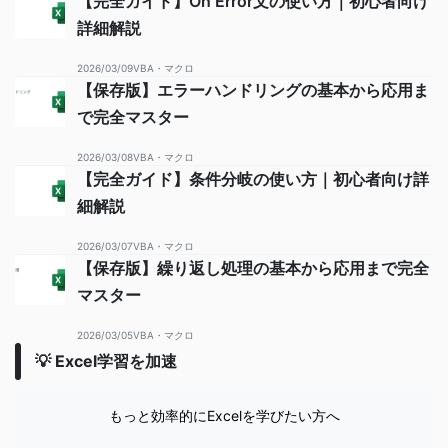
【完全ガイド】On Error文の使い方｜初心者向け
詳細解説
2026/03/09
VBA・マクロ
【保存版】エラーハンドリングの基本から応用ま
で完全マスター
2026/03/08
VBA・マクロ
【完全ガイド】条件分岐の使い方｜初心者向け詳
細解説
2026/03/07
VBA・マクロ
【保存版】繰り返し処理の基本から応用まで完全
マスター
2026/03/05
VBA・マクロ
💡 Excel学習を加速
もっと効率的にExcelを学びたい方へ