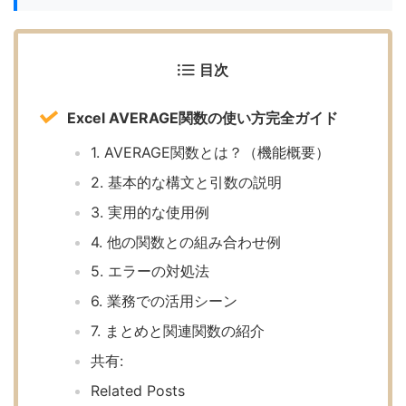
目次
Excel AVERAGE関数の使い方完全ガイド
1. AVERAGE関数とは？（機能概要）
2. 基本的な構文と引数の説明
3. 実用的な使用例
4. 他の関数との組み合わせ例
5. エラーの対処法
6. 業務での活用シーン
7. まとめと関連関数の紹介
共有:
Related Posts