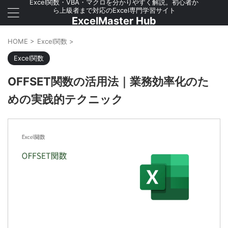
Excel関数・VBA・マクロを分かりやすく解説。初心者か
ら上級者まで対応のExcel専門学習サイト
ExcelMaster Hub
HOME
>
Excel関数
>
Excel関数
OFFSET関数の活用法｜業務効率化のた
めの実践的テクニック